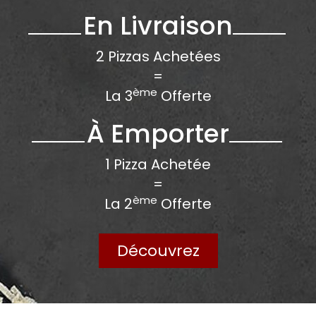
En Livraison
2 Pizzas Achetées
=
ème
La 3
Offerte
À Emporter
1 Pizza Achetée
=
ème
La 2
Offerte
Découvrez