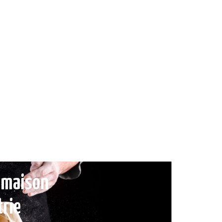
e maison
trie