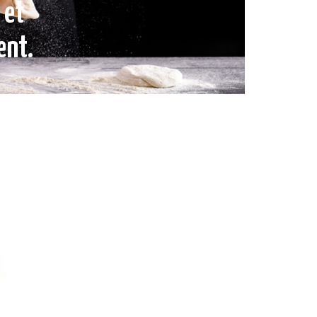
 et
ent.