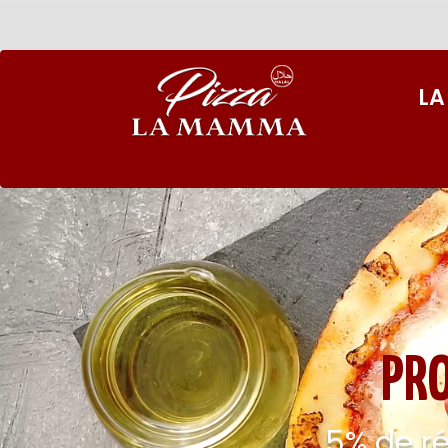
LA
PR
5% de r