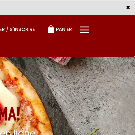
×
×
PANIER
R / S'INSCRIRE
MA!
n ligne.