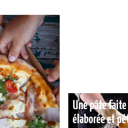
Une pâte fait
élaborée et pé