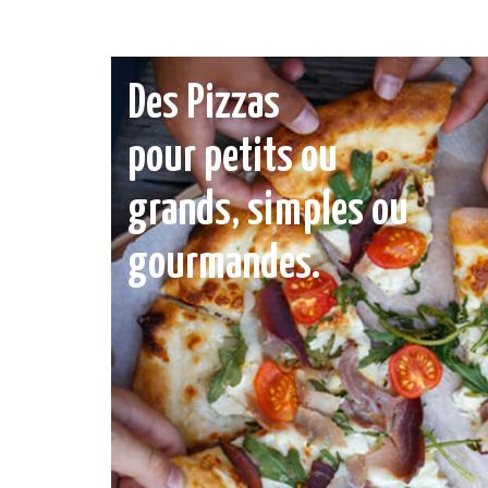
Des Pizzas
pour petits ou
grands, simples ou
gourmandes.